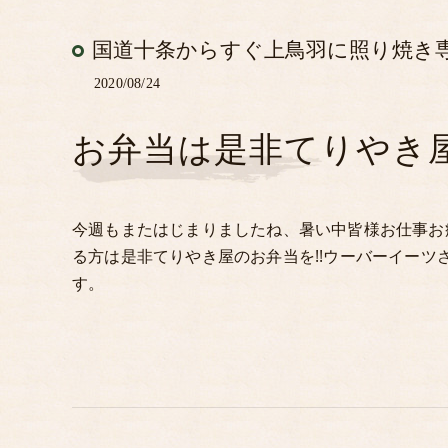
国道十条からすぐ上鳥羽に照り焼き
2020/08/24
お弁当は是非てりやき
今週もまたはじまりましたね、暑い中皆様お仕事お
る方は是非てりやき屋のお弁当を!!ウーバーイー
す。